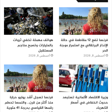
فرنسا تضع 12 مقاطعة في حالة
هواتف مهملة تخفي ثروات
الإنذار البرتقالي مع استمرار موجة
بالمليارات وتصبح مناجم
الحر
المستقبل
أغسطس 8, 2026
أغسطس 8, 2026
وزيرة الاقتصاد الألمانية تستبعد
فرنسا تسجل أشد يوليو حرارة
حدوث انخفاض في أسعار
منذ أكثر من قرن.. والنمسا تحطم
الكهرباء
رقمها القياسي بدرجة 41 مئوية