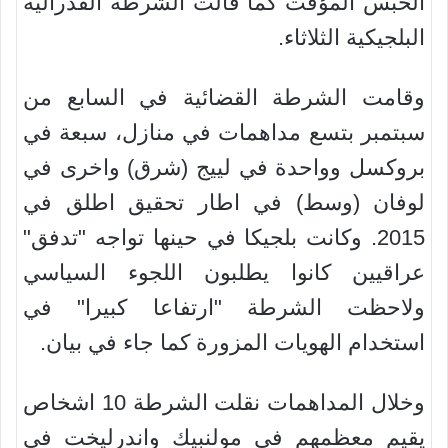
الحبس المؤقت كما قالت الشرطة الفدرالية
البلجيكية الثلاثاء.
وقامت الشرطة القضائية في السابع من
سبتمبر بتسع مداهمات في منازل، سبعة في
بروكسل وواحدة في لييج (شرق) واخرى في
لوفان (وسط) في اطار تحقيق اطلق في
2015. وكانت بلجيكا في حينها تواجه "تدفق"
عراقيين كانوا يطلبون اللجوء السياسي
ولاحظت الشرطة "ارتفاعا كبيرا" في
استخدام الهويات المزورة كما جاء في بيان.
وخلال المداهمات نقلت الشرطة 10 اشخاص
يقيم معظمهم في مولنبيك واندرليخت في