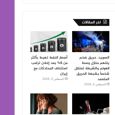
اخر المقالات
السويد: حريق ضخم
أسعار النفط تهبط بأكثر
يلتهم منازل وسط
من 6% بعد إعلان ترامب
لاهولم والشرطة تعتقل
استئناف المحادثات مع
شخصاً بشبهة الحريق
إيران
المتعمد
أغسطس 3, 2026
أغسطس 5, 2026