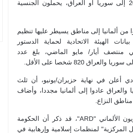
ألمانيا، سافروا حتى نهاية عام 2015 إلى سوريا أو العراق، يحملون الجنسية
 انظموا من ألمانيا إلى مناطق يسيطر عليها تنظيم
نات الهيئة الاتحادية لحماية الدستور
ففي منتصف أيار/ مايو الماضي، بلغ عدد
عراق 820 شخصا على الأقل.
ي أعلن في نهاية حزيران/يونيو، أن ثلث
ا والعراق عادوا إلى ألمانيا مجددا، وأضاف
وكان تقرير للقناة الأولى في التلفزيون الألماني "ARD"، قد ذكر أن الحكومة
عمل المركزية" لمنظمات إسلامية وإرهابية في