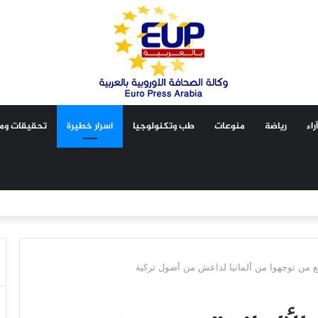
آراء
رياضة
منوعات
طب وتكنولوجيا
اسرار خطيرة
تحقيقات ومق
بع من توجهوا من ألمانيا لداعش من أصول تركية