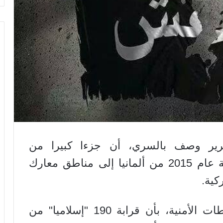
قرير وصف بالسري، أن جزءا كبيرا من
"الإسلاميين" الذين سافروا حتى نهاية عام 2015 من ألمانيا إلى مناطق معارك
كية.
وأفاد التقرير، وفقا لمعلومات السلطات الأمنية، بأن قرابة 190 "إسلاميا" من