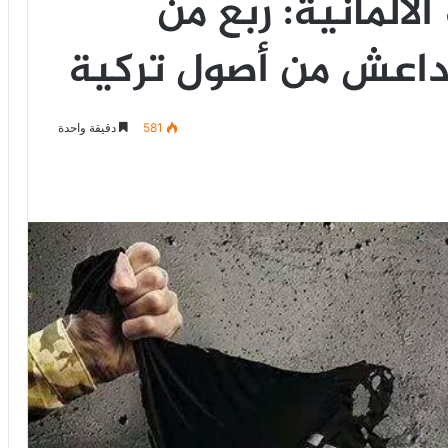
لألمانية: ربع من
لداعش من أصول تركية
581
دقيقة واحدة