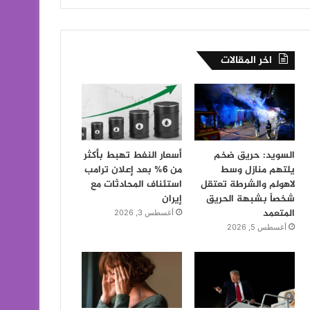
اخر المقالات
السويد: حريق ضخم
أسعار النفط تهبط بأكثر
يلتهم منازل وسط
من 6% بعد إعلان ترامب
لاهولم والشرطة تعتقل
استئناف المحادثات مع
شخصاً بشبهة الحريق
إيران
المتعمد
أغسطس 3, 2026
أغسطس 5, 2026