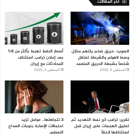
اخر المقالات
السويد: حريق ضخم يلتهم منازل
أسعار النفط تهبط بأكثر من 6%
وسط لاهولم والشرطة تعتقل
بعد إعلان ترامب استئناف
شخصاً بشبهة الحريق المتعمد
المحادثات مع إيران
أغسطس 5, 2026
أغسطس 3, 2026
تقرير: ترامب كرر نمط التهديد ثم
لا تتجاهلها.. عوامل تزيد
تعليق الهجمات على إيران قبل
احتمالات الإصابة بنوبات الصداع
استئنافها لاحقاً
النصفي