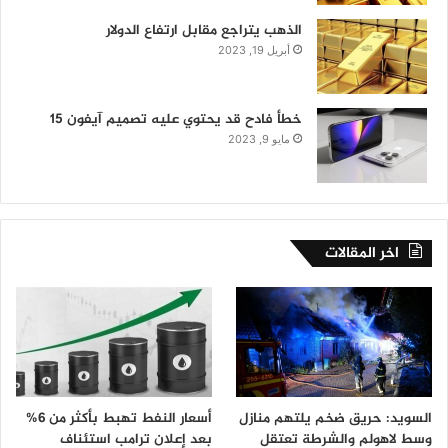
الذهب يتراجع مقابل ارتفاع الدولار
أبريل 19, 2023
خطأ فادح قد يحتوي عليه تصميم آيفون 15
مايو 9, 2023
اخر المقالات
السويد: حريق ضخم يلتهم منازل
أسعار النفط تهبط بأكثر من 6%
وسط لاهولم والشرطة تعتقل
بعد إعلان ترامب استئناف