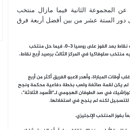
ي عن المجموعة الثانية فيما مازال منتخب
ى دور الستة عشر من بين أفضل أربعة فرق
وتصدر منتخب ويلز المجموعة الثالثة برصيد ست نقاط بعد الفوز على روسيا 3-0، فيما حل منتخب
ه منتخب سلوفاكيا في المركز الثالث برصيد أربع نقاط،
أوقات المباراة، وأهدر لاعبو الفريق أكثر من أربع
لم يكن لقمة صائغة ولعب بخطة دفاعية محكمة ونجح
وزاشيك في صد الطوفان الهجومي لـ"الأسود الثلاثة"،
للتسجيل لكنه لم ينجح في استغلالها.
ً بفوز المنتخب الإنجليزي.