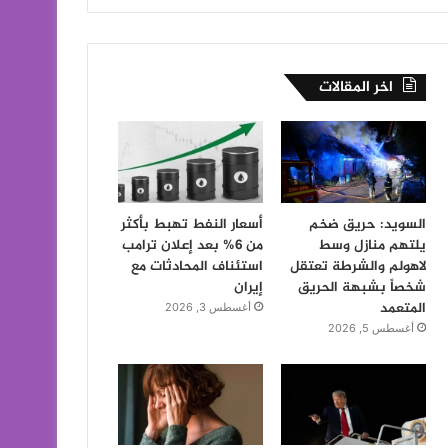
اخر المقالات
السويد: حريق ضخم
أسعار النفط تهبط بأكثر
يلتهم منازل وسط
من 6% بعد إعلان ترامب
لاهولم والشرطة تعتقل
استئناف المحادثات مع
شخصاً بشبهة الحريق
إيران
المتعمد
أغسطس 3, 2026
أغسطس 5, 2026