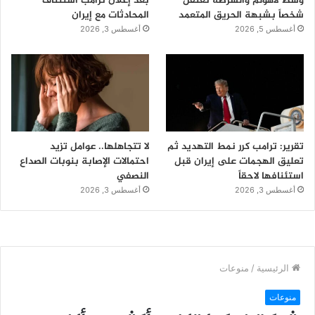
وسط لاهولم والشرطة تعتقل
بعد إعلان ترامب استئناف
شخصاً بشبهة الحريق المتعمد
المحادثات مع إيران
أغسطس 5, 2026
أغسطس 3, 2026
تقرير: ترامب كرر نمط التهديد ثم
لا تتجاهلها.. عوامل تزيد
تعليق الهجمات على إيران قبل
احتمالات الإصابة بنوبات الصداع
استئنافها لاحقاً
النصفي
أغسطس 3, 2026
أغسطس 3, 2026