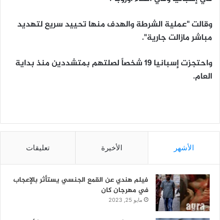
وقالت "عملية الشرطة والهدف منها تحييد سريع لتهديد
مباشر مازالت جارية".
واحتجزت إسبانيا 19 شخصاً لصلتهم بمتشددين منذ بداية
العام.
الأشهر
الأخيرة
تعليقات
فيلم هندي عن القمع الجنسي يستأثر بالإعجاب
في مهرجان كان
مايو 25, 2023