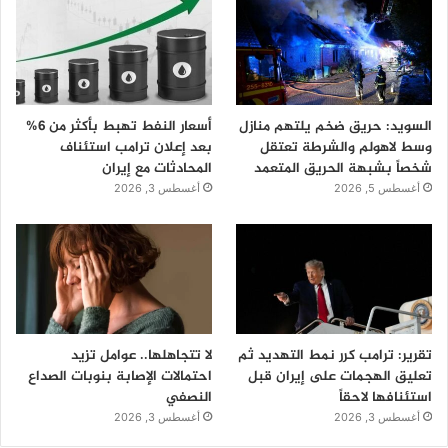
السويد: حريق ضخم يلتهم منازل
أسعار النفط تهبط بأكثر من 6%
وسط لاهولم والشرطة تعتقل
بعد إعلان ترامب استئناف
شخصاً بشبهة الحريق المتعمد
المحادثات مع إيران
أغسطس 5, 2026
أغسطس 3, 2026
تقرير: ترامب كرر نمط التهديد ثم
لا تتجاهلها.. عوامل تزيد
تعليق الهجمات على إيران قبل
احتمالات الإصابة بنوبات الصداع
استئنافها لاحقاً
النصفي
أغسطس 3, 2026
أغسطس 3, 2026