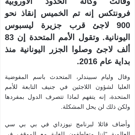
وقالت وكالة الحدود الأوروبية
فرونتكس إنه تم الخميس إنقاذ نحو
900 لاجئ قرب جزيرة ليسبوس
اليونانية. وتقول الأمم المتحدة إن 83
ألف لاجئ وصلوا الجزر اليونانية منذ
بداية عام 2016.
وقال وليام سبيندلر، المتحدث باسم المفوضية
العليا لشؤون اللاجئين في جنيف التابعة للأمم
المتحدة، إنه يتفهم لماذا تتصرف الدول بمفردها
ولكن ذلك لن يحل المشكلة.
وأضاف قائلا لبرنامج نيوزداي في بي بي سي
العالمية "إننا متعاطفون للغاية مع الموقف في