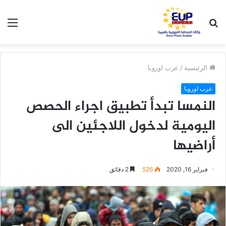
بحث
الق
عن
الرئيسية
/
عرب اوروبا
عرب اوروبا
النمسا تبدأ تطبيق اجراء الحصص
اليومية لدخول اللاجئين الى
أراضيها
فبراير 16, 2020
526
2 دقائق