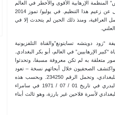
” المنظمة الإرهابية الأقوى والأخطر في العالم
حاليا. ولكن ليس من المعروف إلا القليل عن زعيم هذا التنظيم. في يوليو/ تموز 2014
 العراقية، ومنذ ذلك الحين لم يتحدث إلا في
لعلني.
ود دويتشه تسايتونغ”والقناة التلفزيونية
 “كبير الإرهابيين” في العالم، أبو بكر البغدادي.
ر متعلقة به لم تكن معروفة مسبقا، وتحدثوا
 واكتشف الصحفيون خلال أبحاثهم نسخة – تعود
لعام 1980- لأول بطاقة هوية شخصية للبغدادي، وتحمل الرقم 234250. وبحسب هذه
الوثيقة فقد ولد إبراهيم عواد إبراهيم البدري في تاريخ 01 / 07 / 1971 في سامراء
لبغدادي لأسرة فلاحين غير بارزة، وهو ثالث أبناء