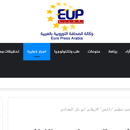
آراء
رياضة
منوعات
طب وتكنولوجيا
اسرار خطيرة
تحقيقات ومق
م تنظيم “داعش” الارهابي ابو بكر البغدادي