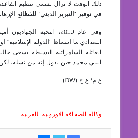
ذلك الوقت لا تزال تسمى تنظيم القاعدة
في توفير “التبرير الديني” للفظائع الإرهابي
البغدادي ما أسماها “الدولة الإسلامية” أ
العائلة السامرائية البسيطة يسعى حاليا
النبي محمد حين يقول إنه من نسله، لكن 
ع.م/ ع.خ (
DW
)
وكالة الصحافة الاوروبية بالعربية
فيسبوك
تويتر
ماسنجر