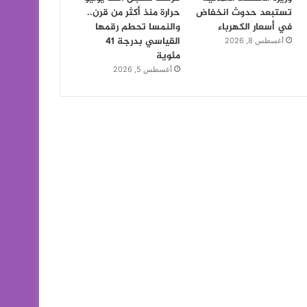
تستبعد حدوث انخفاض
حرارة منذ أكثر من قرن..
في أسعار الكهرباء
والنمسا تحطم رقمها
القياسي بدرجة 41
أغسطس 8, 2026
مئوية
أغسطس 5, 2026