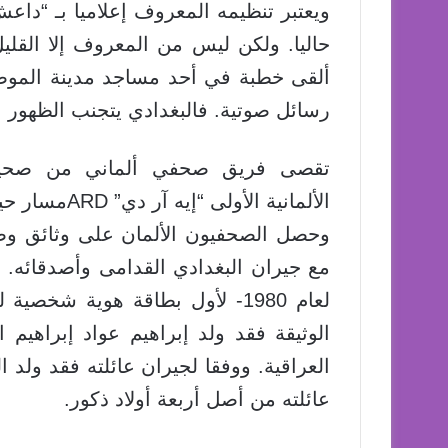
ويعتبر تنظيمه المعروف إعلاميا بـ “داعش
ألقى خطبة في أحد مساجد مدينة الموصل
رسائل صوتية. فالبغدادي يتجنب الظهور ا
تقصى فريق صحفي ألماني من صحيفة “ز
الألمانية الأولى “إيه آر دي”
ARD
مسار حياة
وحصل الصحفيون الألمان على وثائق وصو
مع جيران البغدادي القدامى وأصدقائه.
العراقية. ووفقا لجيران عائلته فقد ولد ا
عائلته من أصل أربعة أولاد ذكور.