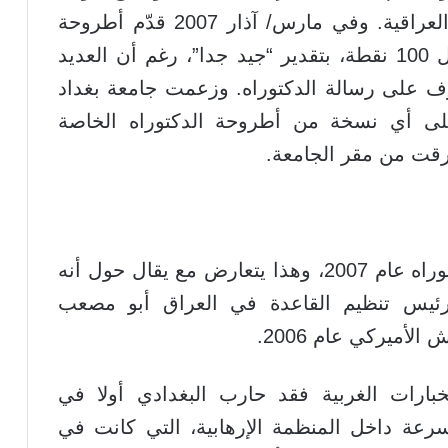
مسجد في حي الطوبجي في العاصمة العراقية. وفي مارس/ آذار 2007 قدّم أطروحة
الدكتوراه وحصل على نسبة 82 من أصل 100 نقطة، بتقدير “جيد جدا”، رغم أن العديد
رف على رسالة الدكتوراه. وزعمت جامعة بغداد
 على أي نسخة من أطروحة الدكتوراه الخاصة
رقت من مقر الجامعة.
ويبدو أن مساره قد تغير بعد إنهائه الدكتوراه عام 2007، وهذا يتعارض مع يقال حول أنه
ئيس تنظيم القاعدة في العراق أبو مصعب
أميركي عام 2006.
تخبارات الغربية فقد حارب البغدادي أولا في
عة داخل المنظمة الإرهابية، التي كانت في