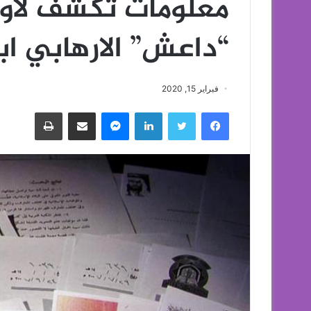
معلومات تُكشف لأو
“داعش” الارهابي ابو
فبراير 15, 2020
فيسبوك
تويتر
لينكدإن
ماسنجر
مشاركة عبر البريد
طباعة