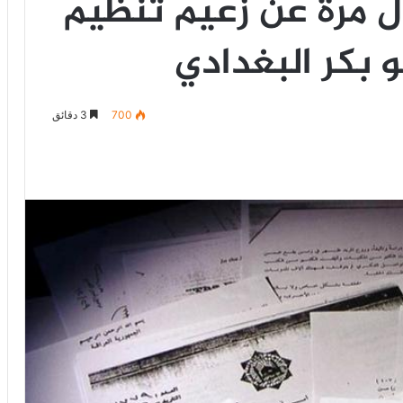
ل مرة عن زعيم تنظيم
 بكر البغدادي
700
3 دقائق