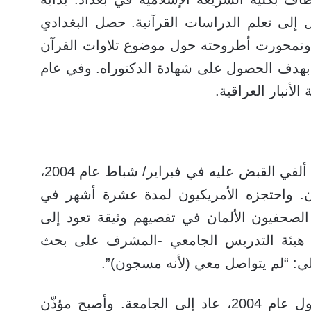
إلى تعلم الدراسات القرآنية. حصل البغدادي
صه، وتمحورت أطروحته حول موضوع تلاوات القرآن
يا بهدف الحصول على شهادة الدكتوراه. وفي عام
وبعد دخول الجيش الأمريكي إلى العراق ألقي القبض عليه في فبراير/ شباط عام 2004،
ن. واحتجزه الأمريكيون لمدة عشرة أشهر في
صحفيون الألمان في تقصيهم وثيقة تعود إلى
2 كتب فيها عضو هيئة التدريس الجامعي -المشرف على بحث
الي: “لم يتواصل معي (لأنه مسجون)”.
بعد الإفراج عنه في ديسمبر/ كانون الأول عام 2004، عاد إلى الجامعة. وأصبح مؤذّن