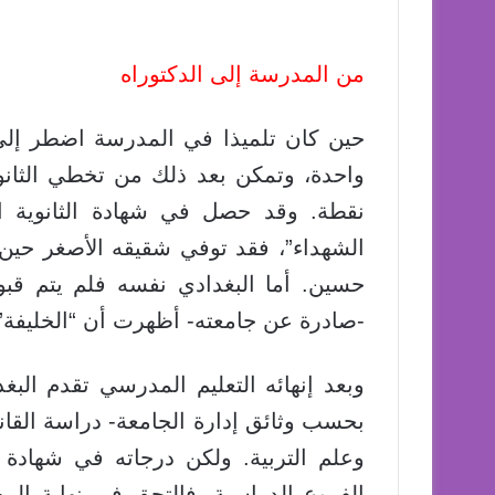
من المدرسة إلى الدكتوراه
حين كان تلميذا في المدرسة اضطر إلى
نقطة. وقد حصل في شهادة الثانوية ال
الشهداء”، فقد توفي شقيقه الأصغر حي
حسين. أما البغدادي نفسه فلم يتم قبو
-صادرة عن جامعته- أظهرت أن “الخليفة” 
وبعد إنهائه التعليم المدرسي تقدم الب
بحسب وثائق إدارة الجامعة- دراسة القانون
وعلم التربية. ولكن درجاته في شهادة ا
الفروع الدراسية، فالتحق في نهاية المط