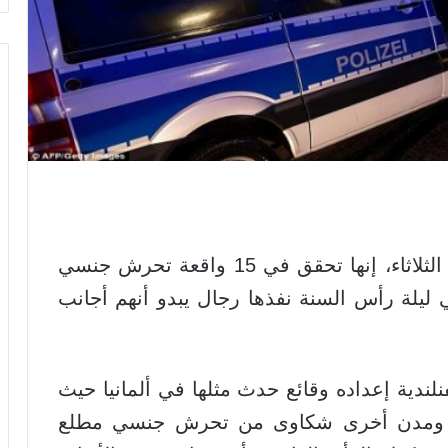
قالت الشرطة الفنلندية في تقرير امس الثلاثاء، إنها تحقق في 15 واقعة تحرش جنسي
ليلة رأس السنة نفذها رجال يبدو أنهم أجانب
ندية إعداده وقائع حدث مثلها في ألمانيا حيث
أة في كولونيا ومدن أخرى شكاوى من تحرش جنسي مطلع