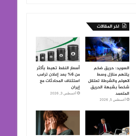
اخر المقالات
السويد: حريق ضخم
أسعار النفط تهبط بأكثر
يلتهم منازل وسط
من 6% بعد إعلان ترامب
لاهولم والشرطة تعتقل
استئناف المحادثات مع
شخصاً بشبهة الحريق
إيران
المتعمد
أغسطس 3, 2026
أغسطس 5, 2026