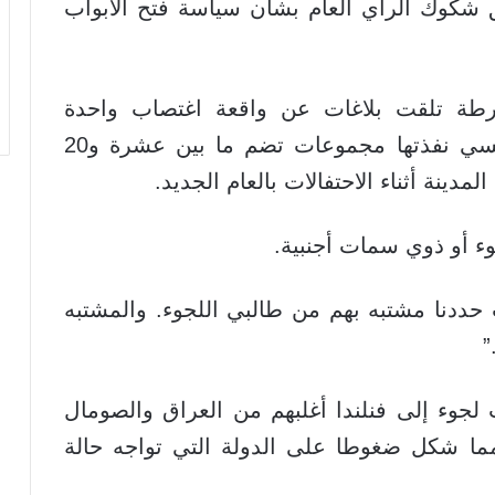
 شكوك الرأي العام بشأن سياسة فتح الأبواب
طة تلقت بلاغات عن واقعة اغتصاب واحدة
ومحاولتي اغتصاب و12 حالة تحرش جنسي نفذتها مجموعات تضم ما بين عشرة و20
مدينة أثناء الاحتفالات بالعام الجديد.
وء أو ذوي سمات أجنبية.
 حددنا مشتبه بهم من طالبي اللجوء. والمشتبه
”
ي وصل 32 ألف طالب لجوء إلى فنلندا أغلبهم من العراق والصومال
تفاع كبير عن 3600 في عام 2014 مما شكل ضغوطا على الدولة التي تواجه حالة