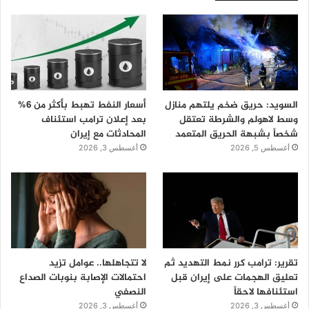
السويد: حريق ضخم يلتهم منازل
أسعار النفط تهبط بأكثر من 6%
وسط لاهولم والشرطة تعتقل
بعد إعلان ترامب استئناف
شخصاً بشبهة الحريق المتعمد
المحادثات مع إيران
أغسطس 5, 2026
أغسطس 3, 2026
تقرير: ترامب كرر نمط التهديد ثم
لا تتجاهلها.. عوامل تزيد
تعليق الهجمات على إيران قبل
احتمالات الإصابة بنوبات الصداع
استئنافها لاحقاً
النصفي
أغسطس 3, 2026
أغسطس 3, 2026