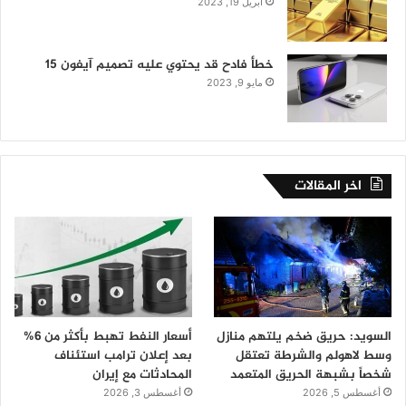
أبريل 19, 2023
خطأ فادح قد يحتوي عليه تصميم آيفون 15
مايو 9, 2023
اخر المقالات
السويد: حريق ضخم يلتهم منازل
أسعار النفط تهبط بأكثر من 6%
وسط لاهولم والشرطة تعتقل
بعد إعلان ترامب استئناف
شخصاً بشبهة الحريق المتعمد
المحادثات مع إيران
أغسطس 5, 2026
أغسطس 3, 2026