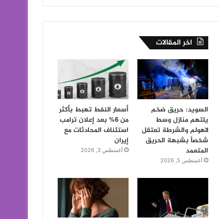
اخر المقالات
السويد: حريق ضخم
أسعار النفط تهبط بأكثر
يلتهم منازل وسط
من 6% بعد إعلان ترامب
لاهولم والشرطة تعتقل
استئناف المحادثات مع
شخصاً بشبهة الحريق
إيران
المتعمد
أغسطس 3, 2026
أغسطس 5, 2026