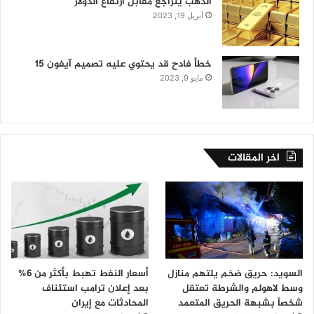
الذهب يتراجع مقابل ارتفاع الدولار
أبريل 19, 2023
خطأ فادح قد يحتوي عليه تصميم آيفون 15
مايو 9, 2023
اخر المقالات
السويد: حريق ضخم يلتهم منازل
أسعار النفط تهبط بأكثر من 6%
وسط لاهولم والشرطة تعتقل
بعد إعلان ترامب استئناف
شخصاً بشبهة الحريق المتعمد
المحادثات مع إيران