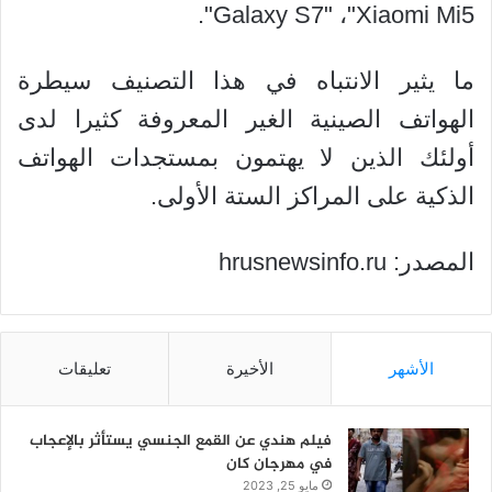
Galaxy S7" ،"Xiaomi Mi5".
ما يثير الانتباه في هذا التصنيف سيطرة
الهواتف الصينية الغير المعروفة كثيرا لدى
أولئك الذين لا يهتمون بمستجدات الهواتف
الذكية على المراكز الستة الأولى.
المصدر: hrusnewsinfo.ru
الأشهر
الأخيرة
تعليقات
فيلم هندي عن القمع الجنسي يستأثر بالإعجاب
في مهرجان كان
مايو 25, 2023