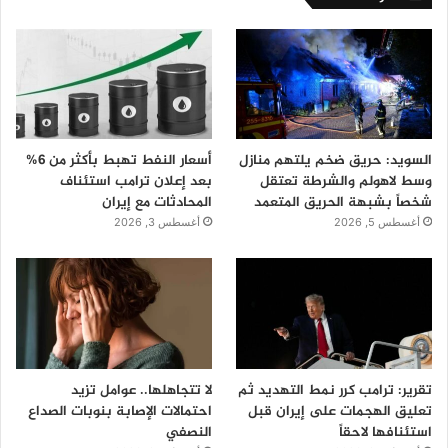
السويد: حريق ضخم يلتهم منازل
أسعار النفط تهبط بأكثر من 6%
وسط لاهولم والشرطة تعتقل
بعد إعلان ترامب استئناف
شخصاً بشبهة الحريق المتعمد
المحادثات مع إيران
أغسطس 5, 2026
أغسطس 3, 2026
تقرير: ترامب كرر نمط التهديد ثم
لا تتجاهلها.. عوامل تزيد
تعليق الهجمات على إيران قبل
احتمالات الإصابة بنوبات الصداع
استئنافها لاحقاً
النصفي