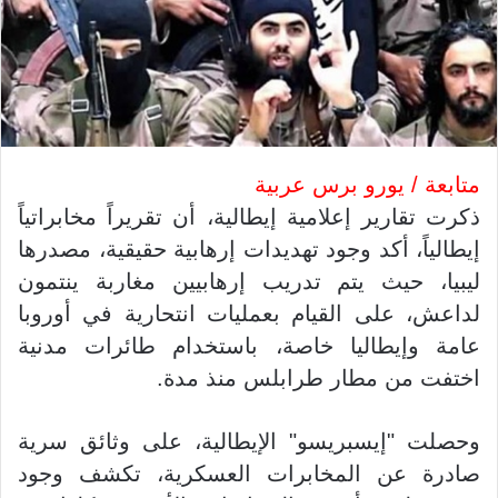
متابعة / يورو برس عربية
ذكرت تقارير إعلامية إيطالية، أن تقريراً مخابراتياً
إيطالياً، أكد وجود تهديدات إرهابية حقيقية، مصدرها
ليبيا، حيث يتم تدريب إرهابيين مغاربة ينتمون
لداعش، على القيام بعمليات انتحارية في أوروبا
عامة وإيطاليا خاصة، باستخدام طائرات مدنية
اختفت من مطار طرابلس منذ مدة.
وحصلت "إيسبريسو" الإيطالية، على وثائق سرية
صادرة عن المخابرات العسكرية، تكشف وجود