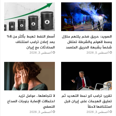
السويد: حريق ضخم يلتهم منازل
أسعار النفط تهبط بأكثر من 6%
وسط لاهولم والشرطة تعتقل
بعد إعلان ترامب استئناف
شخصاً بشبهة الحريق المتعمد
المحادثات مع إيران
أغسطس 5, 2026
أغسطس 3, 2026
تقرير: ترامب كرر نمط التهديد ثم
لا تتجاهلها.. عوامل تزيد
تعليق الهجمات على إيران قبل
احتمالات الإصابة بنوبات الصداع
استئنافها لاحقاً
النصفي
أغسطس 3, 2026
أغسطس 3, 2026