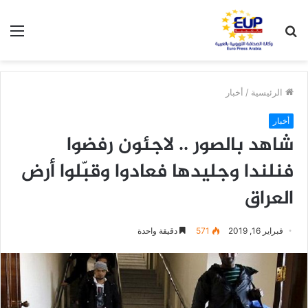
بحث
الق
عن
الرئيسية
/
أخبار
أخبار
شاهد بالصور .. لاجئون رفضوا
فنلندا وجليدها فعادوا وقبّلوا أرض
العراق
فبراير 16, 2019
571
دقيقة واحدة