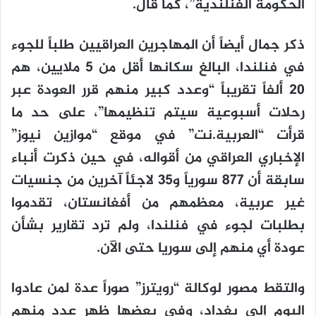
الحكومة الفنلندية”، كما قال.
ذكر جمال أيضاً أن المهاجرين العراقيين طلباً للجوء
في فنلندا، البالغ سكانها أقل من 5 ملايين، هم
20 ألفاً تقريباً “وعدد كبير منهم قرر العودة عبر
رحلات أسبوعية سيتم تنظيمها”، على حد ما
قرأت “العربية.نت” في موقع “موازين نيوز”
الإخباري العراقي من أقواله، في حين ذكرت أنباء
سابقة أن 877 سورياً و35 لاجئاً آخرين من جنسيات
غير عربية، معظمهم من أفغانستان، تقدموا
بطلبات لجوء في فنلندا، ولم ترد تقارير بشأن
عودة أي منهم إلى سوريا حتى الآن.
والتقط مصور لوكالة “رويترز” صوراً عدة لمن عادوا
اليوم إلى بغداد، وفي بعضها ظهر عدد منهم