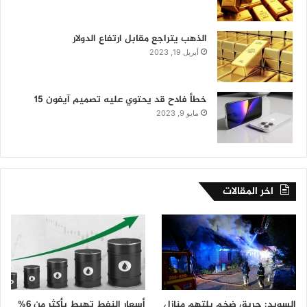
الذهب يتراجع مقابل ارتفاع الدولار
أبريل 19, 2023
خطأ فادح قد يحتوي عليه تصميم آيفون 15
مايو 9, 2023
اخر المقالات
السويد: حريق ضخم يلتهم منازل
أسعار النفط تهبط بأكثر من 6%