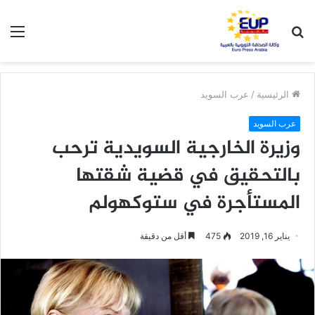
بحث
الق
عن
الرئيسية
/
عرب السويد
عرب السويد
وزيرة الخارجية السويدية ترحب
بالتحقيق في قضية شقتها
المستأجرة في ستوكهولم
يناير 16, 2019
475
أقل من دقيقة