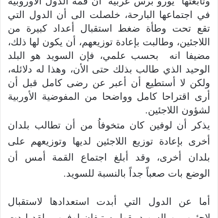
وتابعتها "يورو برس عربية" ان قمة الدول الأوروبية
في اجتماعها البارحة، خلصلت الى أن الدول التي
تقع تحت وطأة ضغط استقبال أعداد كبيرة من
اللاجئين، وطالبت بإعادة توزيعهم، أن يكون لها ذلك،
مضيفا انه بحسب علمي، فإن السويد هو البلد
الوحيد الذي طالب بذلك حتى الأن، وهذا له دلائله،
ولكن لا أستطيع أن أعبر عن رضى كامل قبل أن
أرى اقتراحا كامل وواضحا من المفوضية الأوربية
لشؤون اللاجئين.
يذكر أن لوفين كان متخوفاُ من أن تطالب بلدان
أخرى بإعادة توزيع اللاجئين لديها وتوزيعهم على
بلدان أخرى، وقد أبلغ اجتماع القمة أمس أن
الوضع بات صعباً جداً بالنسبة للسويد.
أما عن الدول التي أبدت استعدادها لاستقبال
لاجئين من السويد يقول ستيفان لوفين – لقد ابدت