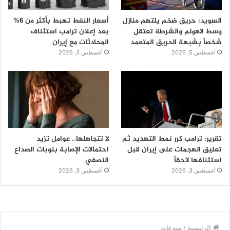
السويد: حريق ضخم يلتهم منازل
أسعار النفط تهبط بأكثر من 6%
وسط لاهولم والشرطة تعتقل
بعد إعلان ترامب استئناف
شخصاً بشبهة الحريق المتعمد
المحادثات مع إيران
أغسطس 5, 2026
أغسطس 3, 2026
تقرير: ترامب كرر نمط التهديد ثم
لا تتجاهلها.. عوامل تزيد
تعليق الهجمات على إيران قبل
احتمالات الإصابة بنوبات الصداع
استئنافها لاحقاً
النصفي
أغسطس 3, 2026
أغسطس 3, 2026