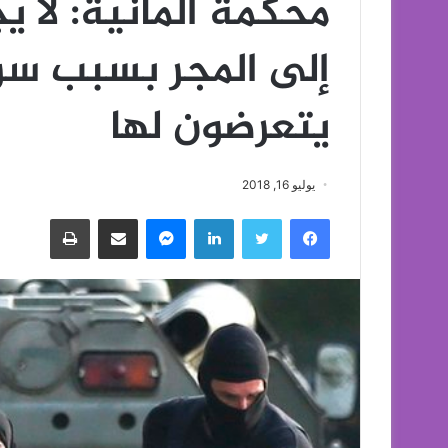
محكمة ألمانية: لا يج
إلى المجر بسبب سوء
يتعرضون لها
يوليو 16, 2018
فيسبوك
تويتر
لينكدإن
ماسنجر
مشاركة عبر البريد
طباعة