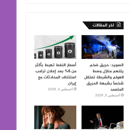
اخر المقالات
السويد: حريق ضخم
أسعار النفط تهبط بأكثر
يلتهم منازل وسط
من 6% بعد إعلان ترامب
لاهولم والشرطة تعتقل
استئناف المحادثات مع
شخصاً بشبهة الحريق
إيران
المتعمد
أغسطس 3, 2026
أغسطس 5, 2026