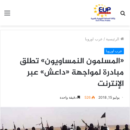
بحث
الق
عن
الرئيسية
/
عرب اوروبا
عرب اوروبا
«المسلمون النمساويون» تطلق
مبادرة لمواجهة «داعش» عبر
الإنترنت
يوليو 15, 2018
526
دقيقة واحدة