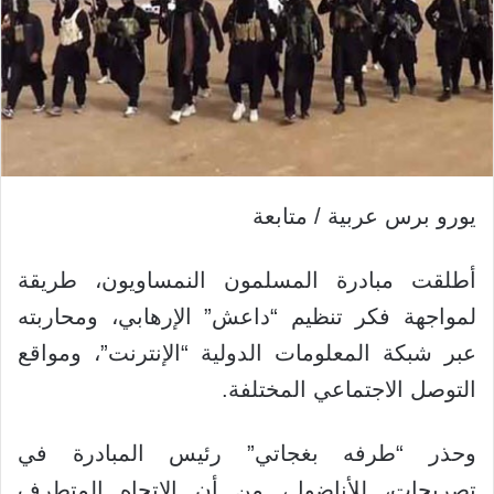
يورو برس عربية / متابعة
أطلقت مبادرة المسلمون النمساويون، طريقة
لمواجهة فكر تنظيم “داعش” الإرهابي، ومحاربته
عبر شبكة المعلومات الدولية “الإنترنت”، ومواقع
التوصل الاجتماعي المختلفة.
وحذر “طرفه بغجاتي” رئيس المبادرة في
تصريحات، للأناضول، من أن الاتجاه المتطرف