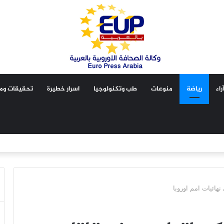
آراء
رياضة
منوعات
طب وتكنولوجيا
اسرار خطيرة
تحقيقات ومق
نهائيات امم اوروبا