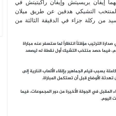
ما إيفان بريسيتش وإيفان راكيتيتش في
ل أن يسجل المنتخب التشيكي هدفين عن طريق ميلان
76 وتوماس نيتسيد من ركلة جزاء في الدقيقة الثالثة من
دارة الترتيب مؤقتاً انتظاراً لما ستسفر عنه مباراة
يوم، فيما حصد منتخب التشيك أول نقطة له ليصعد
لدقيقة 85 لخمس دقائق كاملة بسبب قيام الجماهير بإلقاء الألعاب النارية إلى
تهدئة الأوضاع قبل أن تستكمل المباراة.
ء المقبل في الجولة الأخيرة من دور المجموعات، فيما
 اليوم.