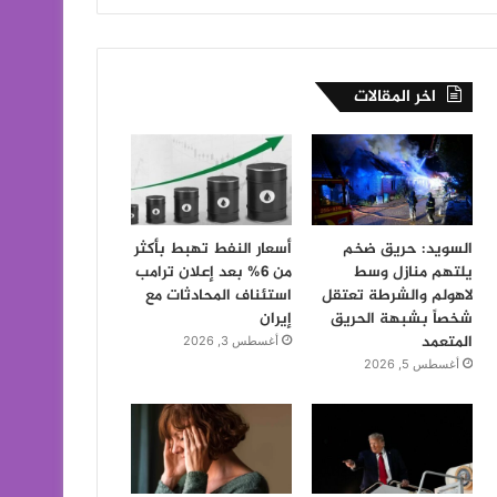
اخر المقالات
السويد: حريق ضخم
أسعار النفط تهبط بأكثر
يلتهم منازل وسط
من 6% بعد إعلان ترامب
لاهولم والشرطة تعتقل
استئناف المحادثات مع
شخصاً بشبهة الحريق
إيران
المتعمد
أغسطس 3, 2026
أغسطس 5, 2026