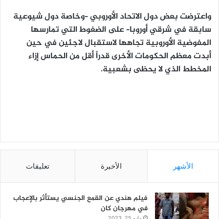
واعترضت بعض دول الاتحاد الأوروبي –وخاصة دول شيوعية
سابقة في شرقي أوروبا– على الضغوط التي تمارسها
المفوضية الأوروبية تجاهها لاستقبال لاجئين في حين
أبدت معظم الحكومات الأخرى قدراً أقل من الحماس إزاء
المخطط الذي لا يحظى بشعبية.
الأشهر
الأخيرة
تعليقات
فيلم هندي عن القمع الجنسي يستأثر بالإعجاب
في مهرجان كان
مايو 25, 2023