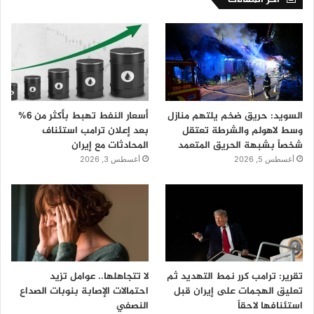
السويد: حريق ضخم يلتهم منازل
أسعار النفط تهبط بأكثر من 6%
وسط لاهولم والشرطة تعتقل
بعد إعلان ترامب استئناف
شخصاً بشبهة الحريق المتعمد
المحادثات مع إيران
أغسطس 5, 2026
أغسطس 3, 2026
تقرير: ترامب كرر نمط التهديد ثم
لا تتجاهلها.. عوامل تزيد
تعليق الهجمات على إيران قبل
احتمالات الإصابة بنوبات الصداع
استئنافها لاحقاً
النصفي