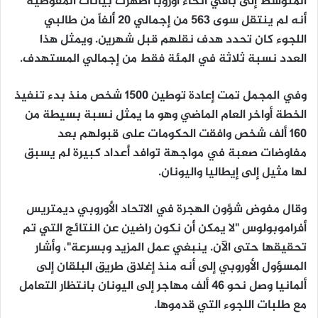
المتوسط إلى باقي أنحاء أوروبا أظهرت بيانات المفوضية
أنه لم ينتقل سوى 563 من إجمالي 20 ألفاً من طالبي
اللجوء كان تحدد هدف نقلهم قبل شهرين. ويمثل هذا
العدد نسبة ثلاثة في المئة فقط من إجمالي المستهدف.
وفي المجمل تمت إعادة توطين 1500 شخص منذ بدء تنفيذ
الخطة أواخر العام الماضي وهو ما يمثل نسبة بسيطة من
160 ألف شخص وافقت الحكومات على قبولهم بعد
مفاوضات صعبة في مواجهة توافد أعداد كبيرة لم يسبق
لها مثيل إلى إيطاليا واليونان.
وقال مفوض شؤون الهجرة في الاتحاد الأوروبي ديمتريس
أفراموبولوس "لا يمكن أن نكون راضين عن النتائج التي تم
تحقيقها حتى الآن. ينبغي عمل المزيد وبسرعة"، وأشار
المسؤول الأوروبي إلى أنه منذ إغلاق طريق البلقان إلى
ألمانيا وصل نحو 46 ألف مهاجر إلى اليونان بانتظار التعامل
مع طلبات اللجوء التي قدموها.