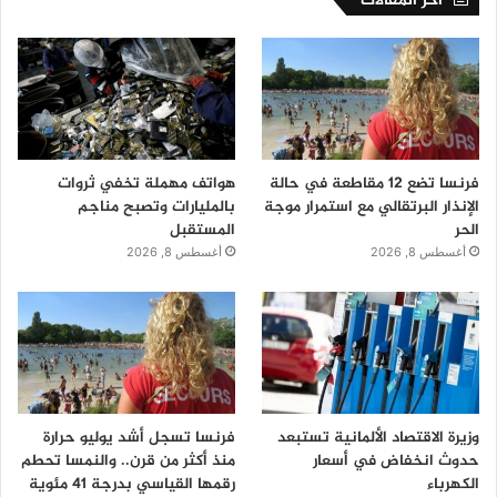
اخر المقالات
فرنسا تضع 12 مقاطعة في حالة
هواتف مهملة تخفي ثروات
الإنذار البرتقالي مع استمرار موجة
بالمليارات وتصبح مناجم
الحر
المستقبل
أغسطس 8, 2026
أغسطس 8, 2026
وزيرة الاقتصاد الألمانية تستبعد
فرنسا تسجل أشد يوليو حرارة
حدوث انخفاض في أسعار
منذ أكثر من قرن.. والنمسا تحطم
الكهرباء
رقمها القياسي بدرجة 41 مئوية