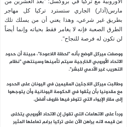
الأوروبية مع تركيا في بروكسل: "بعد العشرين من
مارس(آذار) الجاري ستسترد تركيا كل مهاجر
بطريق غير شرعي، وهذا يعني أن من يسلك تلك
الطرق الصعبة فإنه لا يغامر فقط بحياته وإنما أيضاً
لن تكون له فرصة للنجاح".
ووصفت ميركل الوضع بأنه "لحظة اللاعودة"، مبينة أن حدود
الاتحاد الأوروبي الخارجية سيتم تأمينها وسينتهي "نظام
التهريب غير الآدمي للبشر".
وطالبت ميركل اللاجئين المقيمين في اليونان على الحدود
مع مقدونيا بأن يثقوا في الحكومة اليونانية وأن يتوجهوا
إلى مقار الإيواء التي تتوفر فيها ظروف أفضل.
ورداً على الاتهامات التي تقول إن الاتحاد الأوروبي يتخلى
عن قيمه لانه يراهن الآن على تركيا برغم تعاملها المثير