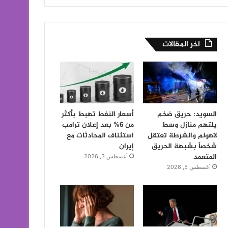
اخر المقالات
السويد: حريق ضخم
أسعار النفط تهبط بأكثر
يلتهم منازل وسط
من 6% بعد إعلان ترامب
لاهولم والشرطة تعتقل
استئناف المحادثات مع
شخصاً بشبهة الحريق
إيران
المتعمد
أغسطس 3, 2026
أغسطس 5, 2026