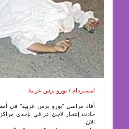
امستردام / يورو برس عربية
أفاد مراسل “يورو برس عربية” في أمست
حادث إنتحار لاجئ عراقي بإحدى مراكز 
الان.