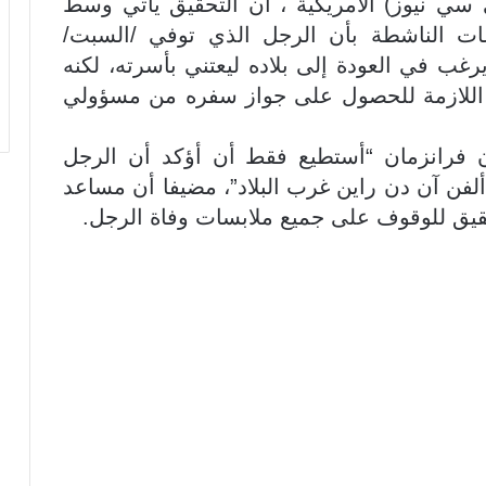
ي نيوز) الامريكية ، أن التحقيق يأتي وسط
ات الناشطة بأن الرجل الذي توفي /السبت/
 العمر 30 عاما، كان يرغب في العودة إلى بلاده ليعتني بأسرته، لكنه
ة اللازمة للحصول على جواز سفره من مسؤولي
ن فرانزمان “أستطيع فقط أن أؤكد أن الرجل
لفن آن دن راين غرب البلاد”، مضيفا أن مساعد
قيق للوقوف على جميع ملابسات وفاة الرجل.