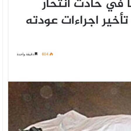
ً في حادث انتحار
أخير اجراءات عودته
604
دقيقة واحدة