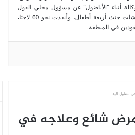
كالة أنباء "الأناضول" عن مسؤول محلي القول
اليوم الأربعاء إن فرق خفر السواحل انتشلت جثث أربعة أطفال، وأنقذت نحو 60 لاجئا،
ودين في المنطقة.