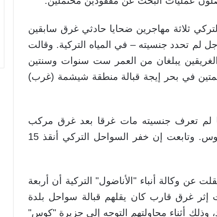
ركي ثلاثة مهاجرين ضحايا حادثي غرق سابقين
 لم تحدد جنسيته – في المياه التركية. وقالت
ن الغريقين يبلغان من العمر ست سنوات وسنتين
ئمتين في بحر إيجة قبالة منطقة شيشمة (غرب)
لثا لم تعرف جنسيته مات غرقا بعد غرق مركب
أبحر من بودروم (غرب) باتجاه جزيرة كوس. وتابعت إن خفر السواحل التركي أنقذ 15
نقلت عن وكالة أنباء "الأناضول" التركية أن أربعة
 إثر غرق قارب كان يقلهم قبالة سواحل بلدة
، وذلك أثناء محاولتهم التوجه إلى جزيرة "كوس"