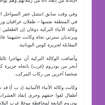
الإغاثة من إنقاذ 83 من زملائهم وهم يواصلون عمليات البحث عن مفقودين محتملين.
وفي وقت سابق انتشل خفر السواحل الت
في المنطقة نفسها – طفلان عراقيان ورجل
وكالة الأنباء التركية دوغان إن الطفلي
ويرتديان سترتي نجاة وكانت جثتيهما عا
المقابلة لجزيرة كوس اليونانية.
وأضافت الوكالة التركية أن مهاجرا ثا
شخصا آخرين من ركاب المركب.
وكانت وكالة الأنباء الألمانية (د ب أ) قد 
أطفال لقوا حتفهم وجرى إنقاذ العشرات
بودروم التابعة لمحافظة موغلا غرب البلاد