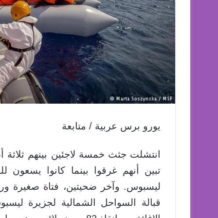
يورو برس عربية / متابعة
انتشلت جثث خمسة لاجئين بينهم ثلاثة أطف
ليسبوس. وآخر ضحيتين، فتاة صغيرة و
قبالة السواحل الشمالية لجزيرة ليسب