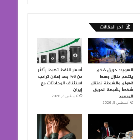
اخر المقالات
السويد: حريق ضخم
أسعار النفط تهبط بأكثر
يلتهم منازل وسط
من 6% بعد إعلان ترامب
لاهولم والشرطة تعتقل
استئناف المحادثات مع
شخصاً بشبهة الحريق
إيران
المتعمد
أغسطس 3, 2026
أغسطس 5, 2026