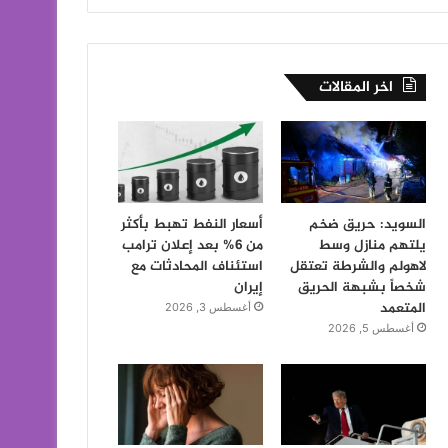
اخر المقالات
السويد: حريق ضخم
أسعار النفط تهبط بأكثر
يلتهم منازل وسط
من 6% بعد إعلان ترامب
لاهولم والشرطة تعتقل
استئناف المحادثات مع
شخصاً بشبهة الحريق
إيران
المتعمد
أغسطس 3, 2026
أغسطس 5, 2026