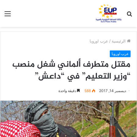
بحث
الق
عن
الرئيسية
/
عرب اوروبا
عرب اوروبا
مقتل متطرف ألماني شغل منصب
“وزير التعليم” في “داعش”
ديسمبر 14, 2017
588
دقيقة واحدة