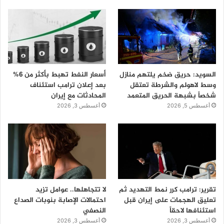
السويد: حريق ضخم يلتهم منازل
أسعار النفط تهبط بأكثر من 6%
وسط لاهولم والشرطة تعتقل
بعد إعلان ترامب استئناف
شخصاً بشبهة الحريق المتعمد
المحادثات مع إيران
أغسطس 5, 2026
أغسطس 3, 2026
تقرير: ترامب كرر نمط التهديد ثم
لا تتجاهلها.. عوامل تزيد
تعليق الهجمات على إيران قبل
احتمالات الإصابة بنوبات الصداع
استئنافها لاحقاً
النصفي
أغسطس 3, 2026
أغسطس 3, 2026