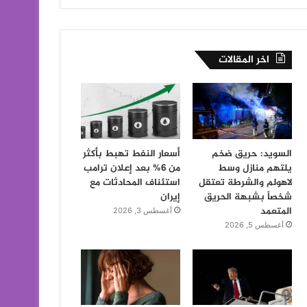
اخر المقالات
السويد: حريق ضخم
أسعار النفط تهبط بأكثر
يلتهم منازل وسط
من 6% بعد إعلان ترامب
لاهولم والشرطة تعتقل
استئناف المحادثات مع
شخصاً بشبهة الحريق
إيران
المتعمد
أغسطس 3, 2026
أغسطس 5, 2026