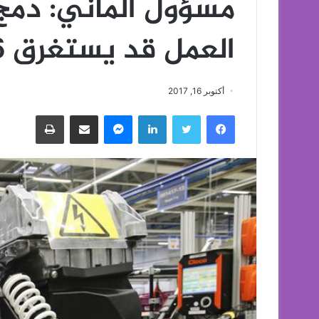
مسؤول ألماني: دمج
العمل قد يستغرق 6 أعوام
أكتوبر 16, 2017
فيسبوك
تويتر
لينكدإن
ماسنجر
مشاركة عبر البريد
طباعة