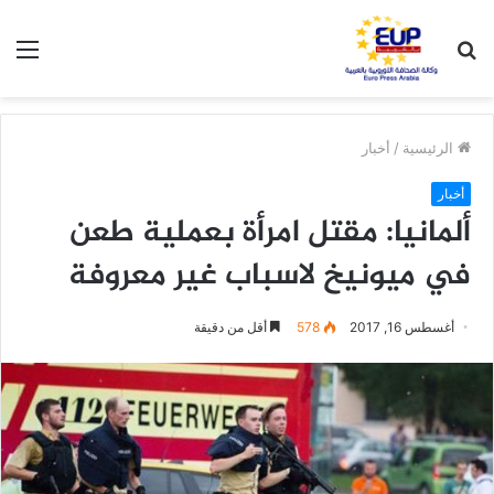
بحث
الق
عن
الرئيسية
/
أخبار
أخبار
ألمانيا: مقتل امرأة بعملية طعن
في ميونيخ لاسباب غير معروفة
أغسطس 16, 2017
578
أقل من دقيقة