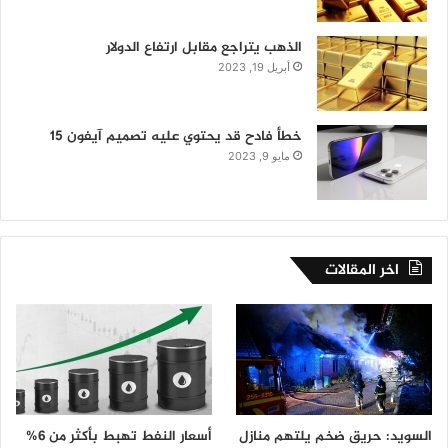
الذهب يتراجع مقابل ارتفاع الدولار
أبريل 19, 2023
خطأ فادح قد يحتوي عليه تصميم آيفون 15
مايو 9, 2023
اخر المقالات
السويد: حريق ضخم يلتهم منازل
أسعار النفط تهبط بأكثر من 6%