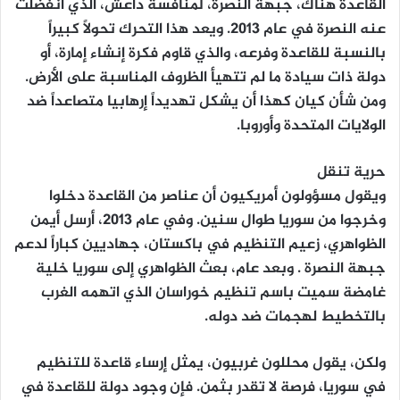
القاعدة هناك، جبهة النصرة، لمنافسة داعش، الذي انفضلت
عنه النصرة في عام 2013. ويعد هذا التحرك تحولاً كبيراً
بالنسبة للقاعدة وفرعه، والذي قاوم فكرة إنشاء إمارة، أو
دولة ذات سيادة ما لم تتهيأ الظروف المناسبة على الأرض.
ومن شأن كيان كهذا أن يشكل تهديداً إرهابيا متصاعداً ضد
الولايات المتحدة وأوروبا.
حرية تنقل
ويقول مسؤولون أمريكيون أن عناصر من القاعدة دخلوا
وخرجوا من سوريا طوال سنين. وفي عام 2013، أرسل أيمن
الظواهري، زعيم التنظيم في باكستان، جهاديين كباراً لدعم
جبهة النصرة . وبعد عام، بعث الظواهري إلى سوريا خلية
غامضة سميت باسم تنظيم خوراسان الذي اتهمه الغرب
بالتخطيط لهجمات ضد دوله.
ولكن، يقول محللون غربيون، يمثل إرساء قاعدة للتنظيم
في سوريا، فرصة لا تقدر بثمن. فإن وجود دولة للقاعدة في