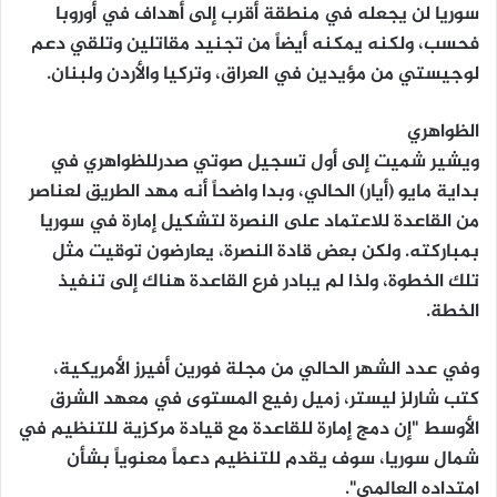
سوريا لن يجعله في منطقة أقرب إلى أهداف في أوروبا
فحسب، ولكنه يمكنه أيضاً من تجنيد مقاتلين وتلقي دعم
لوجيستي من مؤيدين في العراق، وتركيا والأردن ولبنان.
الظواهري
ويشير شميت إلى أول تسجيل صوتي صدرللظواهري في
بداية مايو (أيار) الحالي، وبدا واضحاً أنه مهد الطريق لعناصر
من القاعدة للاعتماد على النصرة لتشكيل إمارة في سوريا
بمباركته. ولكن بعض قادة النصرة، يعارضون توقيت مثل
تلك الخطوة، ولذا لم يبادر فرع القاعدة هناك إلى تنفيذ
الخطة.
وفي عدد الشهر الحالي من مجلة فورين أفيرز الأمريكية،
كتب شارلز ليستر، زميل رفيع المستوى في معهد الشرق
الأوسط "إن دمج إمارة للقاعدة مع قيادة مركزية للتنظيم في
شمال سوريا، سوف يقدم للتنظيم دعماً معنوياً بشأن
امتداده العالمي".