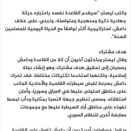
وكتب ليستر: "سيقدم القاعدة نفسه باعتباره حركة
جهادية ذكية ومنهجية ومتواصلة، وتبني، على خلاف
داعش، استراتيجية أكثر توافقاً مع الحياة اليومية للمسلمين
السنة".
هدف مشترك
وقال ليستر وباحثون آخرون أن كلا من القاعدة وداعش
يسعيان إلى تحقيق هدف مشترك، وهو إنشاء دولة
إسلامية، ولكنهما استخدما تكتيكات مختلفة. فقد تحرك
داعش بسرعة لفرض سيطرته القاسية والأحادية الجانب
على مناطق استولى عليها في العراق وسوريا، وأعلن
استقلاله. وسعى تنظيم جبهة النصرة بمثابرة ودأب لبسط
نفوذه على مناطق أراد السيطرة عليها مع مجموعات
معارضة أخرى للنظام السوري.
ويقول مسؤولون أمريكيون أن داعش تفوق على القاعدة