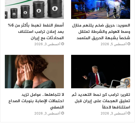
السويد: حريق ضخم يلتهم منازل
أسعار النفط تهبط بأكثر من 6%
وسط لاهولم والشرطة تعتقل
بعد إعلان ترامب استئناف
شخصاً بشبهة الحريق المتعمد
المحادثات مع إيران
أغسطس 5, 2026
أغسطس 3, 2026
تقرير: ترامب كرر نمط التهديد ثم
لا تتجاهلها.. عوامل تزيد
تعليق الهجمات على إيران قبل
احتمالات الإصابة بنوبات الصداع
استئنافها لاحقاً
النصفي
أغسطس 3, 2026
أغسطس 3, 2026