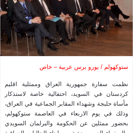
ستوكهولم / يورو برس عربية – خاص
نظمت سفارة جمهورية العراق وممثلية اقليم
كردستان في السويد، احتفالية خاصة لاستذكار
مأساة حلبجة وشهداء المقابر الجماعية في العراق،
وذلك في يوم الاربعاء في العاصمة ستوكهولم،
بحضور ممثلين عن الحكومة والبرلمان السويدي
والسفراء العرب ونخبة من ابناء الجاليات العراقية