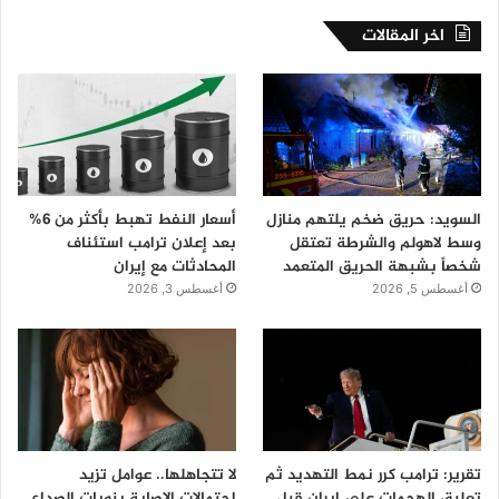
اخر المقالات
السويد: حريق ضخم يلتهم منازل
أسعار النفط تهبط بأكثر من 6%
وسط لاهولم والشرطة تعتقل
بعد إعلان ترامب استئناف
شخصاً بشبهة الحريق المتعمد
المحادثات مع إيران
أغسطس 5, 2026
أغسطس 3, 2026
تقرير: ترامب كرر نمط التهديد ثم
لا تتجاهلها.. عوامل تزيد
تعليق الهجمات على إيران قبل
احتمالات الإصابة بنوبات الصداع