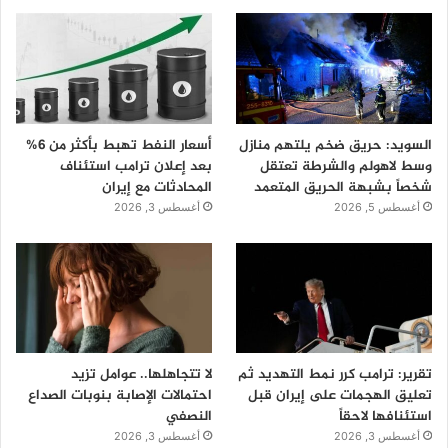
السويد: حريق ضخم يلتهم منازل
أسعار النفط تهبط بأكثر من 6%
وسط لاهولم والشرطة تعتقل
بعد إعلان ترامب استئناف
شخصاً بشبهة الحريق المتعمد
المحادثات مع إيران
أغسطس 5, 2026
أغسطس 3, 2026
تقرير: ترامب كرر نمط التهديد ثم
لا تتجاهلها.. عوامل تزيد
تعليق الهجمات على إيران قبل
احتمالات الإصابة بنوبات الصداع
استئنافها لاحقاً
النصفي
أغسطس 3, 2026
أغسطس 3, 2026