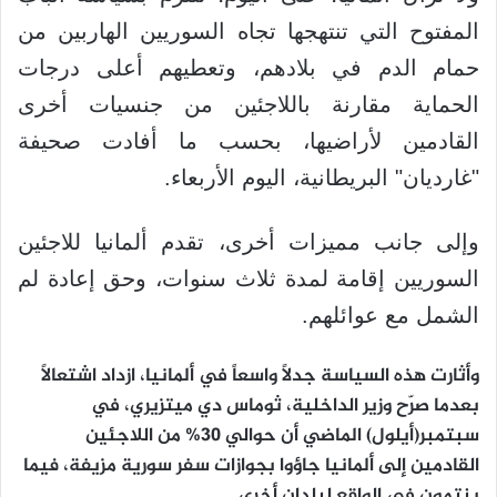
المفتوح التي تنتهجها تجاه السوريين الهاربين من
حمام الدم في بلادهم، وتعطيهم أعلى درجات
الحماية مقارنة باللاجئين من جنسيات أخرى
القادمين لأراضيها، بحسب ما أفادت صحيفة
"غارديان" البريطانية، اليوم الأربعاء.
وإلى جانب مميزات أخرى، تقدم ألمانيا للاجئين
السوريين إقامة لمدة ثلاث سنوات، وحق إعادة لم
الشمل مع عوائلهم.
وأثارت هذه السياسة جدلاً واسعاً في ألمانيا، ازداد اشتعالاً
بعدما صرّح وزير الداخلية، ثوماس دي ميتزيري، في
سبتمبر(أيلول) الماضي أن حوالي 30% من اللاجئين
القادمين إلى ألمانيا جاؤوا بجوازات سفر سورية مزيفة، فيما
ينتمون في الواقع لبلدان أخرى.