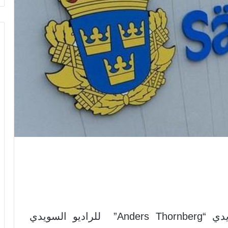
صرح رئيس جهاز الاستخبارات السويدي “Anders Thornberg” للراديو السويدي