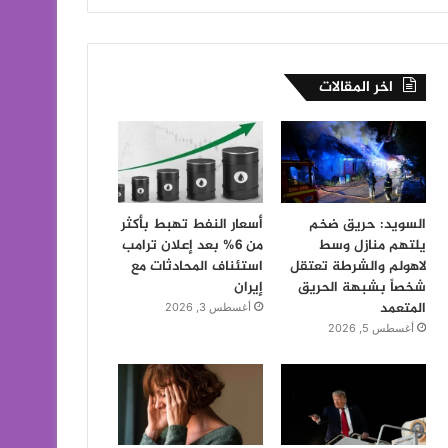
اخر المقالات
السويد: حريق ضخم
أسعار النفط تهبط بأكثر
يلتهم منازل وسط
من 6% بعد إعلان ترامب
لاهولم والشرطة تعتقل
استئناف المحادثات مع
شخصاً بشبهة الحريق
إيران
المتعمد
أغسطس 3, 2026
أغسطس 5, 2026