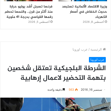
وزيرة الاقتصاد الألمانية تستبعد
فرنسا تسجل أشد يوليو حرارة
حدوث انخفاض في أسعار
منذ أكثر من قرن.. والنمسا تحطم
الكهرباء
رقمها القياسي بدرجة 41 مئوية
أغسطس 8, 2026
أغسطس 5, 2026