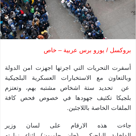
بروكسل / يورو برس عربية – خاص
أسفرت التحريات التي اجرتها اجهزت امن الدولة
وبالتعاون مع الاستخبارات العسكرية البلجيكية
عن تحديد ستة اشخاص مشتبه بهم، وتعتزم
بلجيكا تكثيف جهودها في خصوص فحص كافة
الملفات الخاصة باللاجئين.
جاءت هذه الارقام على لسان وزير
الداخلية البلجيكي (جان جامبون) اثناء زيارته