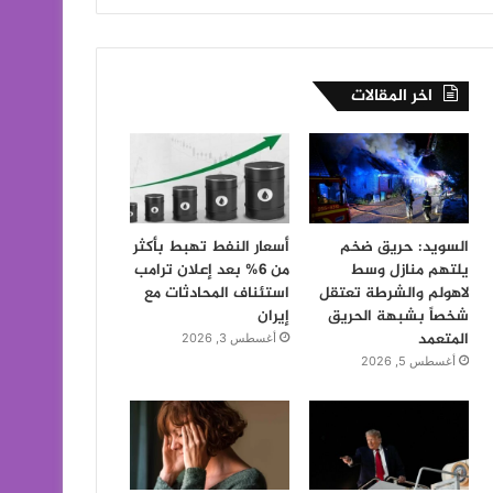
اخر المقالات
السويد: حريق ضخم
أسعار النفط تهبط بأكثر
يلتهم منازل وسط
من 6% بعد إعلان ترامب
لاهولم والشرطة تعتقل
استئناف المحادثات مع
شخصاً بشبهة الحريق
إيران
المتعمد
أغسطس 3, 2026
أغسطس 5, 2026