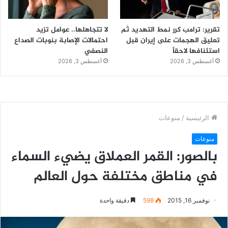
تقرير: ترامب كرر نمط التهديد ثم
لا تتجاهلها.. عوامل تزيد
تعليق الهجمات على إيران قبل
احتمالات الإصابة بنوبات الصداع
استئنافها لاحقاً
النصفي
أغسطس 3, 2026
أغسطس 3, 2026