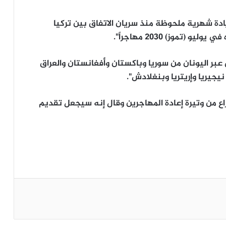
دة شهرية ملحوظة منذ سريان الاتفاق بين تركيا
تموز) 2030 مهاجراً".
بر اليونان من سوريا وباكستان وأفغانستان والعراق
يجيريا وإريتريا وبنغلادش".
سراع من وتيرة إعادة المهاجرين وقال إنه سيجعل تقديم