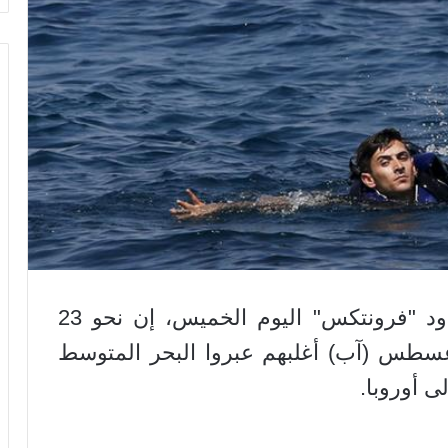
قالت الوكالة الأوروبية لمراقبة الحدود "فرونتكس" اليوم الخميس، إن نحو 23
غسطس (آب) أغلبهم عبروا البحر المتوسط
ى أوروبا.