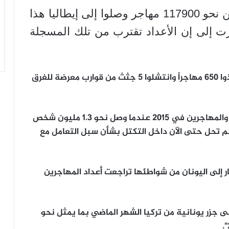
وتابعت الوكالة أن الأغلبية العظمى من نحو 117900 مهاجر وصلوا إلى إيطاليا هذا
ارت إلى إن الأعداد تقترب من تلك المسجلة
وقال خفر السواحل الإيطالي إن رجال الإنقاذ أنقذوا 650 مهاجراً وانتشلوا 5 جثث من قوارب معرضة للغرق
وكانت اليونان نقطة الدخول الرئيسية للاجئين والمهاجرين في 2015 عندما وصل نحو 1.3 مليون شخص
ة لم تحل حتى الآن داخل التكتل بشأن سبل التعامل مع
ر إلى اليونان من شواطئها تراجعت أعداد المهاجرين
نحو 3430 شخصاً وصلوا إلى جزر يونانية من تركيا الشهر الماضي بما يمثل نحو