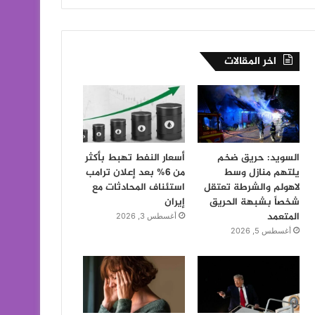
اخر المقالات
السويد: حريق ضخم
أسعار النفط تهبط بأكثر
يلتهم منازل وسط
من 6% بعد إعلان ترامب
لاهولم والشرطة تعتقل
استئناف المحادثات مع
شخصاً بشبهة الحريق
إيران
المتعمد
أغسطس 3, 2026
أغسطس 5, 2026