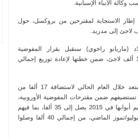
وكالة الأنباء الإسبانية.
إطار الاستجابة لمقترحين من بروكسل، حول
 (ماريانو راخوي) سنقبل بقرار المفوضية
(الأوروبية)، التي قررت أن نستضيف 15 ألف لاجئ، ضمن خطتها لإعادة توزيع إجمالي
ولفت الوزير الإسباني إلى أن بلاده تستعد خلال العام الحالي لاستضافة 17 ألفا من
ن تستضيفهم ضمن مقترحات المفوضية الأوروبية،
لذا فإن إجمالي اللاجئين الذين ستفتح لهم أبوابها في 2015 يصل إلى 35 ألفا، بما فيهم
1300 شخص، تعهدت باستضافتهم في يوليو/تموز الماضي، من إجمالي 40 ألفا وصلوا