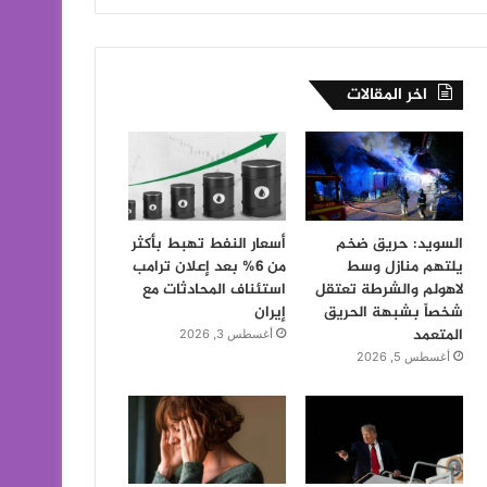
اخر المقالات
السويد: حريق ضخم
أسعار النفط تهبط بأكثر
يلتهم منازل وسط
من 6% بعد إعلان ترامب
لاهولم والشرطة تعتقل
استئناف المحادثات مع
شخصاً بشبهة الحريق
إيران
المتعمد
أغسطس 3, 2026
أغسطس 5, 2026