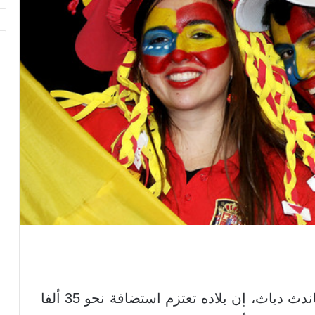
قال وزير الداخلية الإسباني، خورخي فرناندث دياث، إن بلاده تعتزم استضافة نحو 35 ألفا