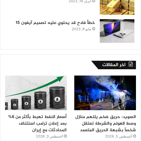
أبريل 19, 2023
خطأ فادح قد يحتوي عليه تصميم آيفون 15
مايو 9, 2023
اخر المقالات
السويد: حريق ضخم يلتهم منازل
أسعار النفط تهبط بأكثر من 6%
وسط لاهولم والشرطة تعتقل
بعد إعلان ترامب استئناف
شخصاً بشبهة الحريق المتعمد
المحادثات مع إيران
أغسطس 5, 2026
أغسطس 3, 2026