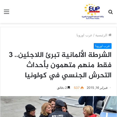
بحث
الق
عن
الرئيسية
/
عرب اوروبا
عرب اوروبا
الشرطة الألمانية تبرئ اللاجئين.. 3
فقط منهم متهمون بأحداث
التحرش الجنسي في كولونيا
فبراير 16, 2015
537
2 دقائق