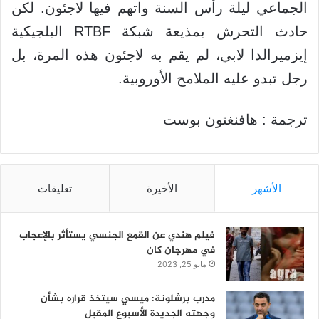
الجماعي ليلة رأس السنة واتهم فيها لاجئون. لكن
حادث التحرش بمذيعة شبكة RTBF البلجيكية
إيزميرالدا لابي، لم يقم به لاجئون هذه المرة، بل
رجل تبدو عليه الملامح الأوروبية.
ترجمة : هافنغتون بوست
الأشهر
الأخيرة
تعليقات
فيلم هندي عن القمع الجنسي يستأثر بالإعجاب
في مهرجان كان
مايو 25, 2023
مدرب برشلونة: ميسي سيتخذ قراره بشأن
وجهته الجديدة الأسبوع المقبل