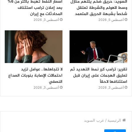
السويد: حريق ضخم يلتهم منازل
أسعار النفط تهبط بأكثر من 6%
وسط لاهولم والشرطة تعتقل
بعد إعلان ترامب استئناف
شخصاً بشبهة الحريق المتعمد
المحادثات مع إيران
أغسطس 5, 2026
أغسطس 3, 2026
تقرير: ترامب كرر نمط التهديد ثم
لا تتجاهلها.. عوامل تزيد
تعليق الهجمات على إيران قبل
احتمالات الإصابة بنوبات الصداع
استئنافها لاحقاً
النصفي
أغسطس 3, 2026
أغسطس 3, 2026