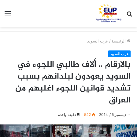
بحث
الق
عن
الرئيسية
/
عرب السويد
عرب السويد
بالارقام .. ألاف طالبي اللجوء في
السويد يعودون لبلدانهم بسبب
تشديد قوانين اللجوء اغلبهم من
العراق
ديسمبر 15, 2014
542
دقيقة واحدة