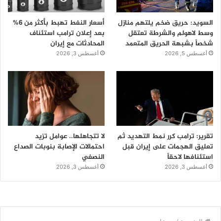
السويد: حريق ضخم يلتهم منازل
أسعار النفط تهبط بأكثر من 6%
وسط لاهولم والشرطة تعتقل
بعد إعلان ترامب استئناف
شخصاً بشبهة الحريق المتعمد
المحادثات مع إيران
أغسطس 5, 2026
أغسطس 3, 2026
تقرير: ترامب كرر نمط التهديد ثم
لا تتجاهلها.. عوامل تزيد
تعليق الهجمات على إيران قبل
احتمالات الإصابة بنوبات الصداع
استئنافها لاحقاً
النصفي
أغسطس 3, 2026
أغسطس 3, 2026